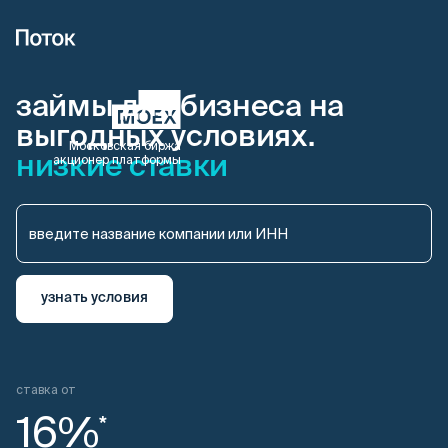
займы для бизнеса на
выгодных условиях.
Московская биржа
низкие ставки
акционер платформы
ставка от
16%
*